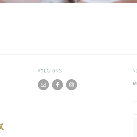
VOLG ONS
N
M