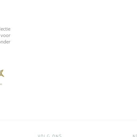
ectie
 voor
onder
VOLG ONS
N