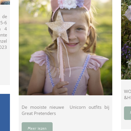
 de
 5-6
n 4
nte
nzel
7023
W
&H
De mooiste nieuwe Unicorn outfits bij
Great Pretenders
Meer lezen