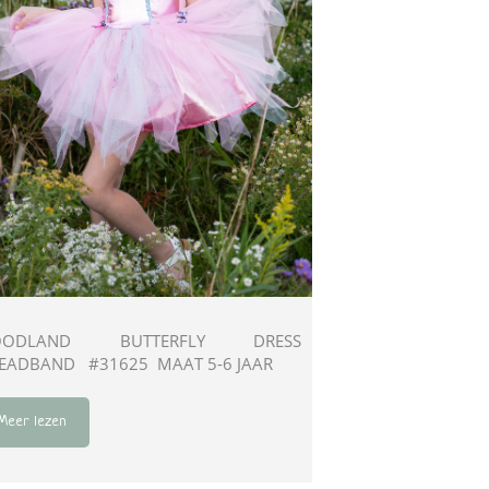
OODLAND BUTTERFLY DRESS
EADBAND #31625 MAAT 5-6 JAAR
Meer lezen