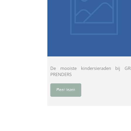
De mooiste kindersieraden bij GR
PRENDERS
Meer lezen