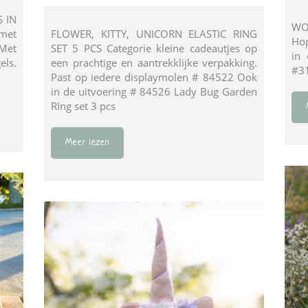
 IN
WO
 met
FLOWER, KITTY, UNICORN ELASTIC RING
Hop
 Met
SET 5 PCS Categorie kleine cadeautjes op
in
els.
een prachtige en aantrekklijke verpakking.
#3
Past op iedere displaymolen # 84522 Ook
in de uitvoering # 84526 Lady Bug Garden
RIng set 3 pcs
Meer lezen