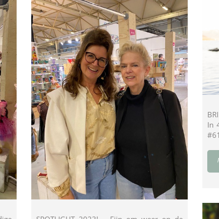
BR
In 
#61
ige
SPOTLIGHT 2023! Fijn om weer op de