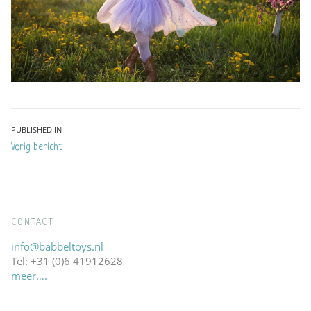
Bericht
PUBLISHED IN
Vorig bericht
navigatie
CONTACT
info@babbeltoys.nl
Tel: +31 (0)6 41912628
meer….