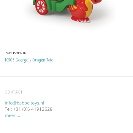
Bericht
PUBLISHED IN
10306 George’s Dragon Tale
navigatie
CONTACT
info@babbeltoys.nl
Tel: +31 (0)6 41912628
meer….