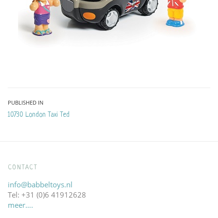
Bericht
PUBLISHED IN
10730 London Taxi Ted
navigatie
CONTACT
info@babbeltoys.nl
Tel: +31 (0)6 41912628
meer….