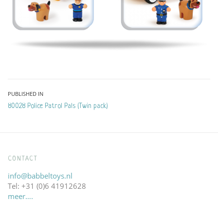
Bericht
PUBLISHED IN
80028 Police Patrol Pals (Twin pack)
navigatie
CONTACT
info@babbeltoys.nl
Tel: +31 (0)6 41912628
meer….