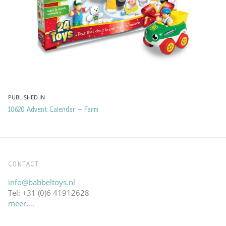
Bericht
PUBLISHED IN
10620 Advent Calendar – Farm
navigatie
CONTACT
info@babbeltoys.nl
Tel: +31 (0)6 41912628
meer….