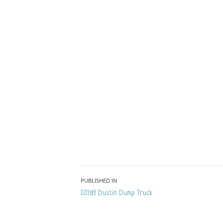
Bericht
PUBLISHED IN
10183 Dustin Dump Truck
navigatie