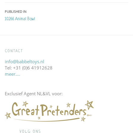
Bericht
PUBLISHED IN
10266 Animal Bowl
navigatie
CONTACT
info@babbeltoys.nl
Tel: +31 (0)6 41912628
meer….
Exclusief Agent NL&VL voor:
VOLG ONS