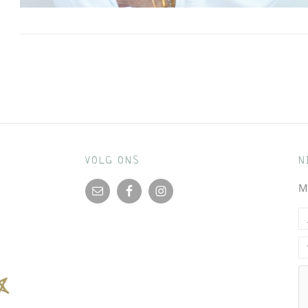
Bericht
navigatie
VOLG ONS
N
M