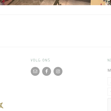
VOLG ONS
N
M