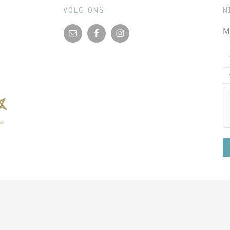
VOLG ONS
N
M