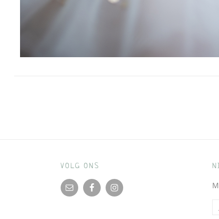
Bericht
navigatie
VOLG ONS
N
M