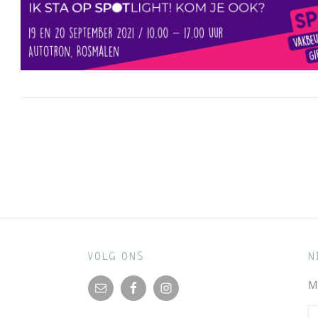
Bericht
navigatie
VOLG ONS
N
M