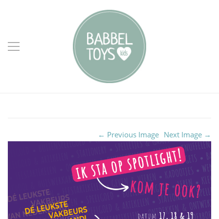
← Previous Image
Next Image →