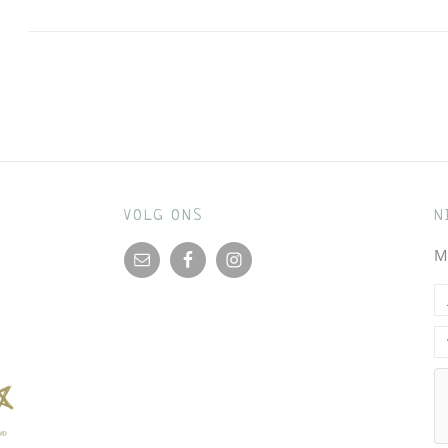
Bericht
navigatie
VOLG ONS
N
M