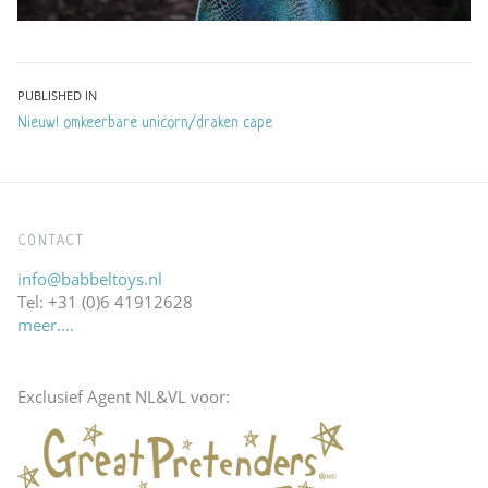
Bericht
PUBLISHED IN
Nieuw! omkeerbare unicorn/draken cape
navigatie
CONTACT
info@babbeltoys.nl
Tel: +31 (0)6 41912628
meer….
Exclusief Agent NL&VL voor: