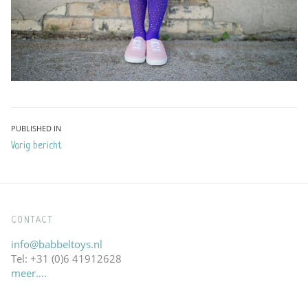
Bericht
PUBLISHED IN
Vorig bericht
navigatie
CONTACT
info@babbeltoys.nl
Tel: +31 (0)6 41912628
meer….