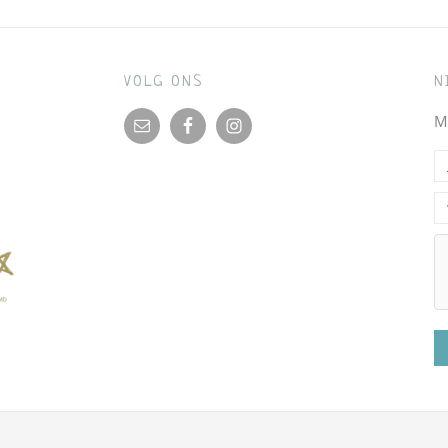
VOLG ONS
N
M