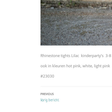
Rhinestone tights Lilac kinderparty’s 3-8 
ook in kleuren hot pink, white, light pink
#23030
Bericht
PREVIOUS
Previous
Vorig bericht
navigatie
post: