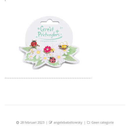
Posted
Author
Categories
28 februari 2023
angelebabeliowsky
Geen categorie
on