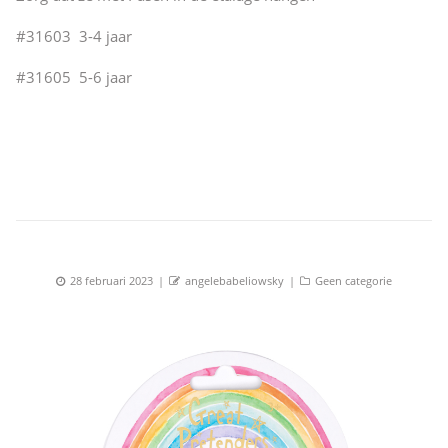
#31603 3-4 jaar
#31605 5-6 jaar
Posted
Author
Categories
28 februari 2023
angelebabeliowsky
Geen categorie
on