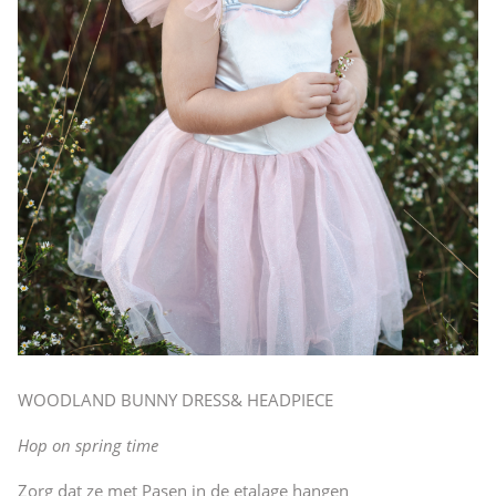
WOODLAND BUNNY DRESS& HEADPIECE
Hop on spring time
Zorg dat ze met Pasen in de etalage hangen