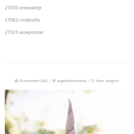
27003 sneeuwitje
27083 cinderella
27023 assepoester
Posted
Author
Categories
29 november 2022
angelebabeliowsky
Geen categorie
on