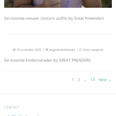
De mooiste nieuwe Unicorn outfits bij Great Pretenders
Posted
Author
Categories
29 november 2022
angelebabeliowsky
Geen categorie
on
De mooiste kindersieraden bij GREAT PRENDERS
PAGE
PAGE
PAGE
Berichten
1
2
…
13
Next →
paginering
CONTACT