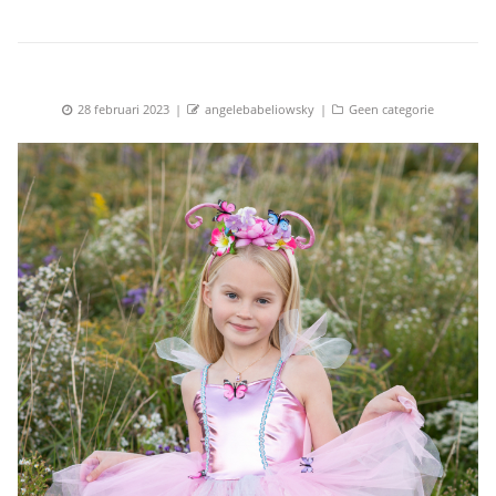
Posted
Author
Categories
28 februari 2023
angelebabeliowsky
Geen categorie
on