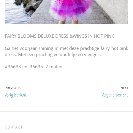
FAIRY BLOOMS DELUXE DRESS &WINGS IN HOT PINK
Ga het voorjaar shining in met deze prachtige fairy hot pink
dress. Met een prachtig velour lijfje en vleugels.
#36633 en 36635 2 maten
Bericht
PREVIOUS
NEXT
Previous
Next
Vorig bericht
Volgend bericht
navigatie
post:
post:
CONTACT