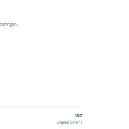
voeringen.
NEXT
Next
Volgend bericht