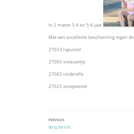
In 2 maten 3-4 en 5-6 jaar
Met een excellente bescherming tegen de
27033 rapunzel
27003 sneeuwitje
27083 cinderella
27023 assepoester
Bericht
PREVIOUS
Previous
Vorig bericht
navigatie