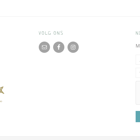
VOLG ONS
N
M