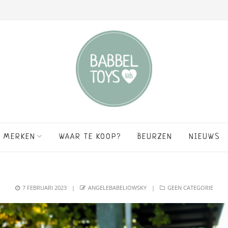
MERKEN
WAAR TE KOOP?
BEURZEN
NIEUWS
POSTED
AUTHOR
CATEGORIES
7 FEBRUARI 2023
ANGELEBABELIOWSKY
GEEN CATEGORIE
ON