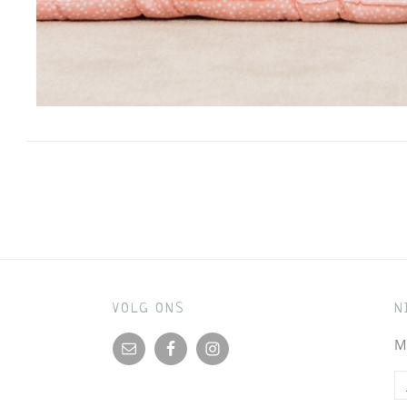
Bericht
navigatie
VOLG ONS
N
M