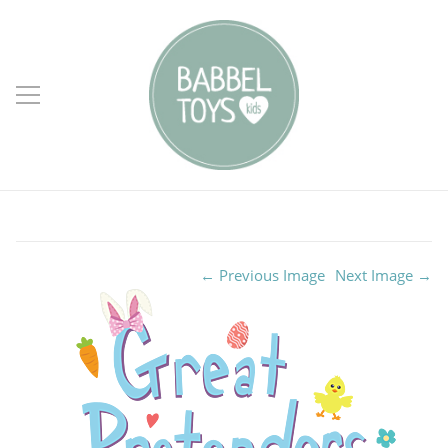
← Previous Image
Next Image →