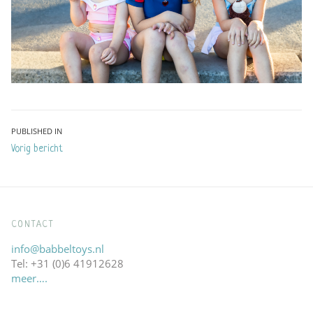
Bericht
PUBLISHED IN
Vorig bericht
navigatie
CONTACT
info@babbeltoys.nl
Tel: +31 (0)6 41912628
meer….