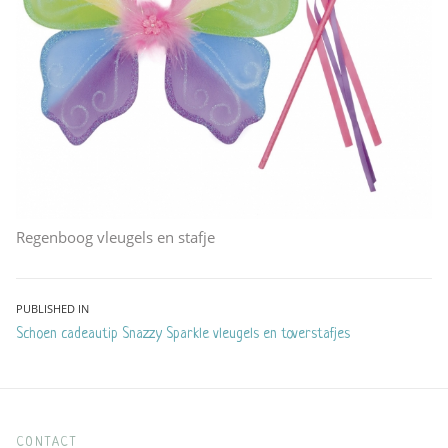
Regenboog vleugels en stafje
Bericht
PUBLISHED IN
Schoen cadeautip Snazzy Sparkle vleugels en toverstafjes
navigatie
CONTACT