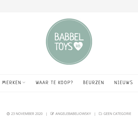
MERKEN
WAAR TE KOOP?
BEURZEN
NIEUWS
POSTED
AUTHOR
CATEGORIES
23 NOVEMBER 2020
ANGELEBABELIOWSKY
GEEN CATEGORIE
ON