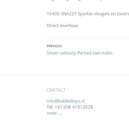
16400 SNAZZY Sparkle vleugels en tover
Direct leverbaar.
Bericht
PREVIOUS
Previous
Schoen cadeautip Mermaid toverstafjes
navigatie
post:
CONTACT
info@babbeltoys.nl
Tel: +31 (0)6 41912628
meer….