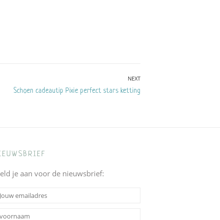
NEXT
Next
Schoen cadeautip Pixie perfect stars ketting
post:
IEUWSBRIEF
eld je aan voor de nieuwsbrief: