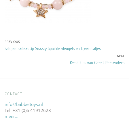
Bericht
PREVIOUS
Previous
Schoen cadeautip Snazzy Sparkle vleugels en toverstafjes
navigatie
post:
NEXT
Next
Kerst tips van Great Pretenders
post:
CONTACT
info@babbeltoys.nl
Tel: +31 (0)6 41912628
meer….