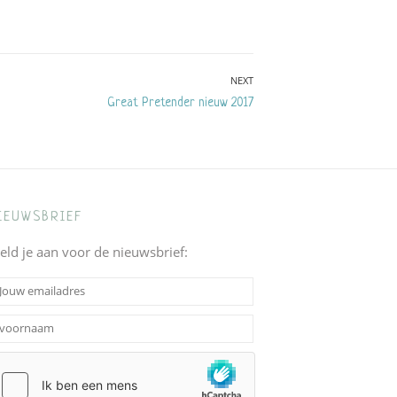
NEXT
Next
Great Pretender nieuw 2017
post:
IEUWSBRIEF
eld je aan voor de nieuwsbrief: