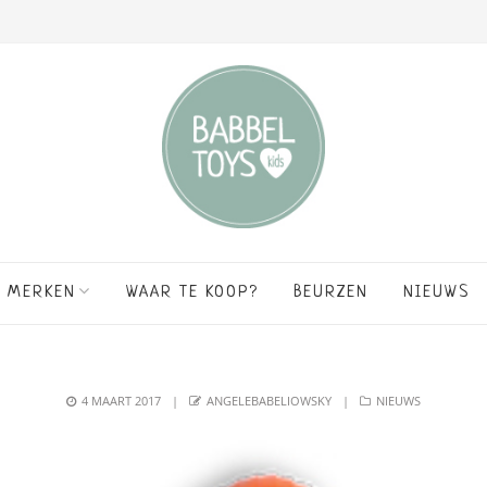
MERKEN
WAAR TE KOOP?
BEURZEN
NIEUWS
POSTED
AUTHOR
CATEGORIES
4 MAART 2017
ANGELEBABELIOWSKY
NIEUWS
ON