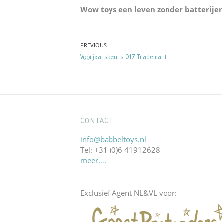
Wow toys een leven zonder batterijen
Bericht
PREVIOUS
Previous
Voorjaarsbeurs 017 Trademart
navigatie
post:
CONTACT
info@babbeltoys.nl
Tel: +31 (0)6 41912628
meer….
Exclusief Agent NL&VL voor: