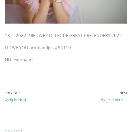
18-1-2022 NIEUWE COLLECTIE GREAT PRETENDERS 2022
I LOVE YOU armbandjes #84110
NU leverbaar!
Bericht
PREVIOUS
NEXT
Previous
Next
Vorig bericht
Volgend bericht
navigatie
post:
post: