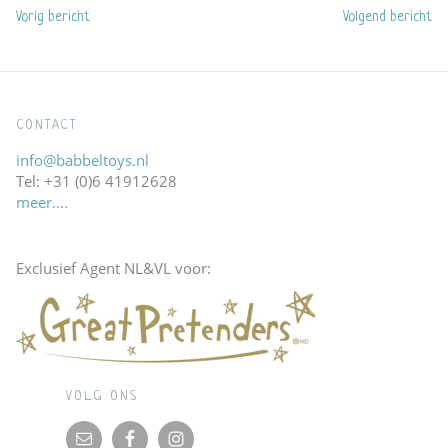
Previous
Next
Vorig bericht
Volgend bericht
navigatie
post:
post:
CONTACT
info@babbeltoys.nl
Tel: +31 (0)6 41912628
meer….
Exclusief Agent NL&VL voor:
VOLG ONS