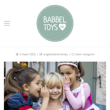
Posted
Author
Categories
3 maart 2022
angelebabeliowsky
Geen categorie
on