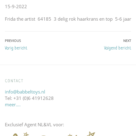
15-9-2022
Frida the artist 64185 3 delig rok haarkrans en top 5-6 jaar
Bericht
PREVIOUS
NEXT
Previous
Next
Vorig bericht
Volgend bericht
navigatie
post:
post:
CONTACT
info@babbeltoys.nl
Tel: +31 (0)6 41912628
meer….
Exclusief Agent NL&VL voor: