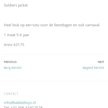
Soldiers Jacket
Heel leuk op een tutu voor de feestdagen en ook carnaval.
1 maat 5-6 jaar
Artnr 63175
Bericht
PREVIOUS
NEXT
Previous
Next
Vorig bericht
Volgend bericht
navigatie
post:
post:
CONTACT
info@babbeltoys.nl
Tel: +31 (0)6 41912628