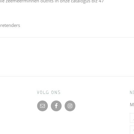
 alle zeemeerminnen outfits in onze catalogus blz 47
retenders
VOLG ONS
N
M