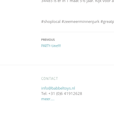
34485 is er in 1 maat 5-6 jaar. Kijk voor
#shoplocal #zeemeerminnenjurk #greatp
Bericht
PREVIOUS
Previous
PARTY-time!!!!
navigatie
post:
CONTACT
info@babbeltoys.nl
Tel: +31 (0)6 41912628
meer….