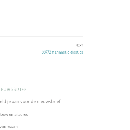
NEXT
Next
88772 mermastic elastics
post:
IEUWSBRIEF
eld je aan voor de nieuwsbrief: