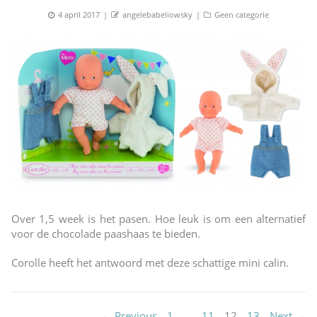
Posted
Author
Categories
4 april 2017
angelebabeliowsky
Geen categorie
on
Over 1,5 week is het pasen. Hoe leuk is om een alternatief
voor de chocolade paashaas te bieden.
Corolle heeft het antwoord met deze schattige mini calin.
PAGE
PAGE
PAGE
PAGE
Berichten
← Previous
1
…
11
12
13
Next →