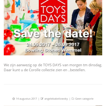
We zijn aanwezig op de TOYS DAYS van morgen tm dinsdag.
Daar kunt u de Corolle collectie zien en ..bestellen.
Posted
Author
Categories
14 augustus 2017
angelebabeliowsky
Geen categorie
on