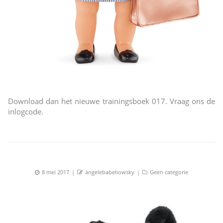
Download dan het nieuwe trainingsboek 017. Vraag ons de
inlogcode.
Posted
Author
Categories
8 mei 2017
angelebabeliowsky
Geen categorie
on