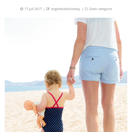
Posted
Author
Categories
17 juli 2017
angelebabeliowsky
Geen categorie
on