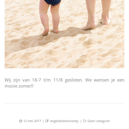
Wij zijn van 18-7 t/m 11/8 gesloten. We wensen je een
mooie zomer!!
Posted
Author
Categories
12 mei 2017
angelebabeliowsky
Geen categorie
on