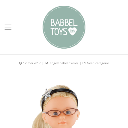
Posted
Author
Categories
12 mei 2017
angelebabeliowsky
Geen categorie
on