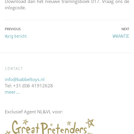
Download dan het nieuwe trainingsboek 017. Vraag ons de
inlogcode.
Bericht
PREVIOUS
NEXT
Previous
Next
Vorig bericht
VAKANTIE
navigatie
post:
post:
CONTACT
info@babbeltoys.nl
Tel: +31 (0)6 41912628
meer….
Exclusief Agent NL&VL voor: