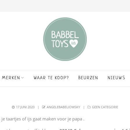
MERKEN
WAAR TE KOOP?
BEURZEN
NIEUWS
POSTED
AUTHOR
CATEGORIES
17 JUNI 2020
ANGELEBABELIOWSKY
GEEN CATEGORIE
ON
e taartjes of ijs gaat maken voor je papa .