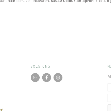
kunt haar eerst zelf inkleuren.
83040 Colour-an-apron size 4-6 
VOLG ONS
N
M