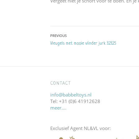
Vergeet niet je schort voor te doen. En je 
Bericht
PREVIOUS
Previous
Vleugels met mooie vlinder jurk 32325
navigatie
post:
CONTACT
info@babbeltoys.nl
Tel: +31 (0)6 41912628
meer….
Exclusief Agent NL&VL voor: