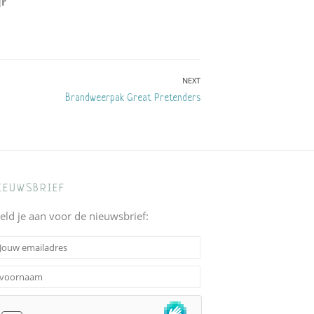
jr
NEXT
Next
Brandweerpak Great Pretenders
post:
IEUWSBRIEF
eld je aan voor de nieuwsbrief: