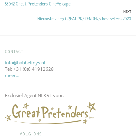
Previous
53042 Great Pretenders Giraffe cape
navigatie
post:
NEXT
Next
Nieuwste video GREAT PRETENDERS bestsellers 2020
post:
CONTACT
info@babbeltoys.nl
Tel: +31 (0)6 41912628
meer….
Exclusief Agent NL&VL voor:
VOLG ONS