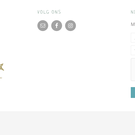
VOLG ONS
N
M