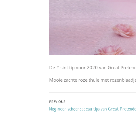
De # sint tip voor 2020 van Great Prete
Mooie zachte roze thule met rozenblaadjes
Bericht
PREVIOUS
Previous
Nog meer schoencadeau tips van Great Pretend
navigatie
post: