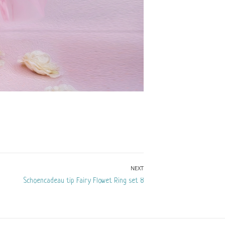
NEXT
Next
Schoencadeau tip Fairy Flowet Ring set 8
post: