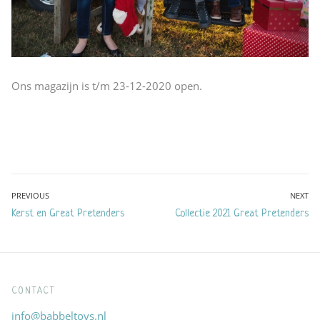
Ons magazijn is t/m 23-12-2020 open.
Bericht
PREVIOUS
NEXT
Previous
Next
Kerst en Great Pretenders
Collectie 2021 Great Pretenders
navigatie
post:
post:
CONTACT
info@babbeltoys.nl