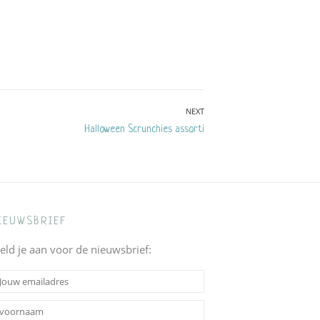
NEXT
Next
Halloween Scrunchies assorti
post:
IEUWSBRIEF
eld je aan voor de nieuwsbrief: