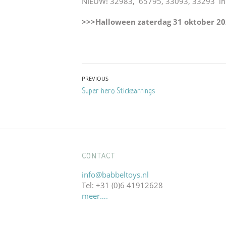
NIEUW! 32983, 65795, 33093, 33293 in
>>>Halloween zaterdag 31 oktober 2
Bericht
PREVIOUS
Previous
Super hero Stickearrings
navigatie
post:
CONTACT
info@babbeltoys.nl
Tel: +31 (0)6 41912628
meer….