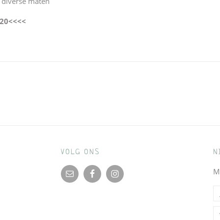
 diverse maten
020<<<<
VOLG ONS
N
M