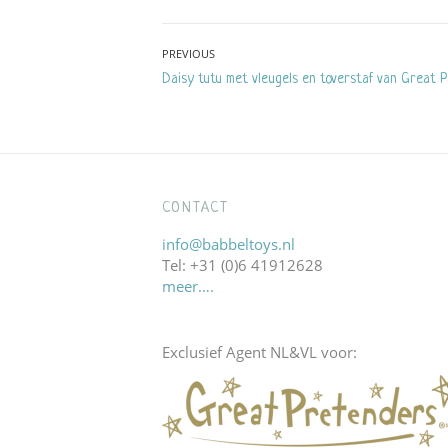
Bericht
PREVIOUS
Previous
Daisy tutu met vleugels en toverstaf van Great 
navigatie
post:
CONTACT
info@babbeltoys.nl
Tel: +31 (0)6 41912628
meer….
Exclusief Agent NL&VL voor: