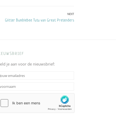
NEXT
Next
Glitter Bumblebee Tutu van Great Pretenders
post:
IEUWSBRIEF
eld je aan voor de nieuwsbrief: