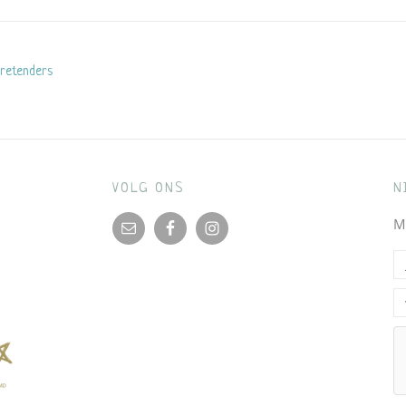
Pretenders
VOLG ONS
N
M