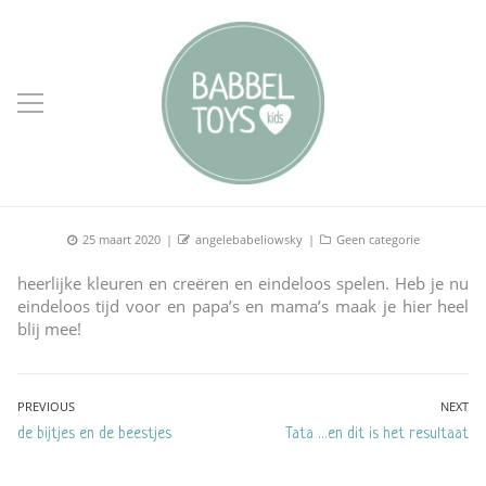
Posted
Author
Categories
25 maart 2020
angelebabeliowsky
Geen categorie
on
heerlijke kleuren en creëren en eindeloos spelen. Heb je nu
eindeloos tijd voor en papa’s en mama’s maak je hier heel
blij mee!
Bericht
PREVIOUS
NEXT
Previous
Next
de bijtjes en de beestjes
Tata …en dit is het resultaat
navigatie
post:
post: