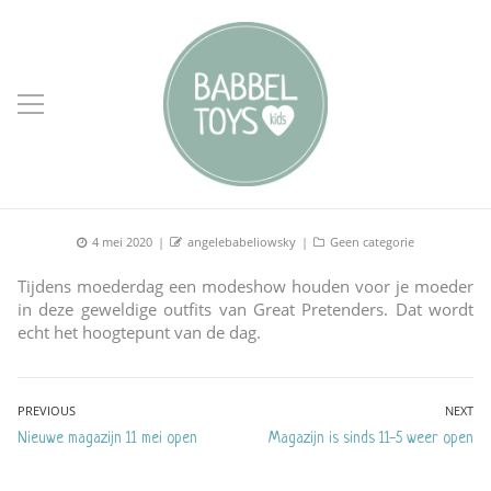
Posted
Author
Categories
4 mei 2020
angelebabeliowsky
Geen categorie
on
Tijdens moederdag een modeshow houden voor je moeder
in deze geweldige outfits van Great Pretenders. Dat wordt
echt het hoogtepunt van de dag.
Bericht
PREVIOUS
NEXT
Previous
Next
Nieuwe magazijn 11 mei open
Magazijn is sinds 11-5 weer open
navigatie
post:
post: