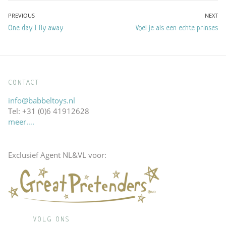
Bericht
PREVIOUS
NEXT
Previous
Next
One day I fly away
Voel je als een echte prinses
navigatie
post:
post:
CONTACT
info@babbeltoys.nl
Tel: +31 (0)6 41912628
meer….
Exclusief Agent NL&VL voor:
VOLG ONS