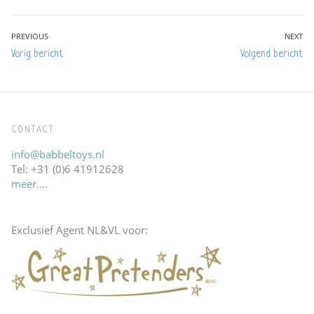
Bericht
PREVIOUS
NEXT
Previous
Next
Vorig bericht
Volgend bericht
navigatie
post:
post:
CONTACT
info@babbeltoys.nl
Tel: +31 (0)6 41912628
meer….
Exclusief Agent NL&VL voor: