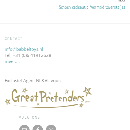
post:
NEXT
Next
Schoen cadeautip Mermaid toverstafjes
post:
CONTACT
info@babbeltoys.nl
Tel: +31 (0)6 41912628
meer….
Exclusief Agent NL&VL voor:
VOLG ONS