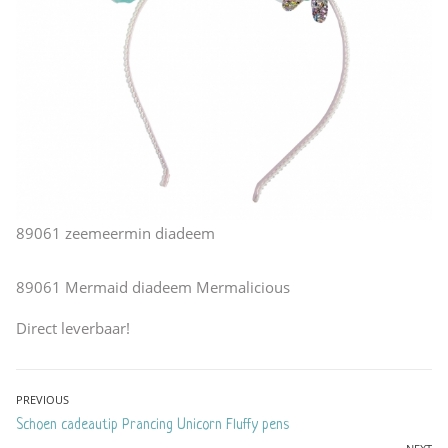
89061 zeemeermin diadeem
89061 Mermaid diadeem Mermalicious
Direct leverbaar!
Bericht
PREVIOUS
Previous
Schoen cadeautip Prancing Unicorn Fluffy pens
navigatie