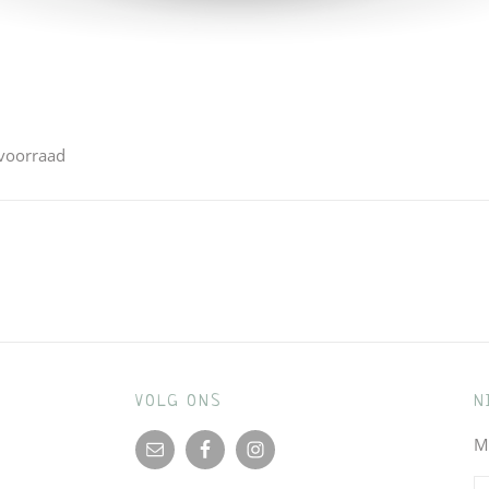
 voorraad
VOLG ONS
N
M