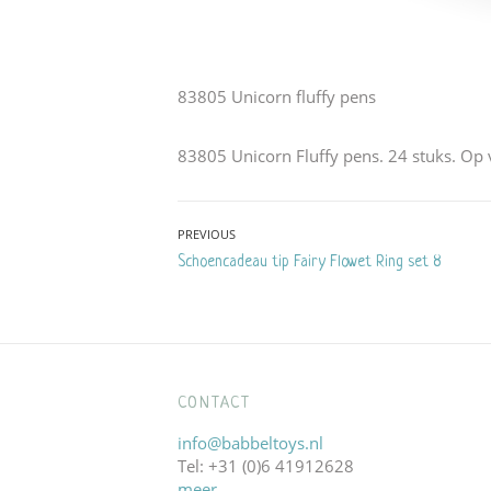
83805 Unicorn fluffy pens
83805 Unicorn Fluffy pens. 24 stuks. Op
Bericht
PREVIOUS
Previous
Schoencadeau tip Fairy Flowet Ring set 8
navigatie
post:
CONTACT
info@babbeltoys.nl
Tel: +31 (0)6 41912628
meer….