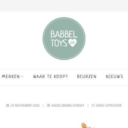
MERKEN
WAAR TE KOOP?
BEURZEN
NIEUWS
POSTED
AUTHOR
CATEGORIES
23 NOVEMBER 2020
ANGELEBABELIOWSKY
GEEN CATEGORIE
ON