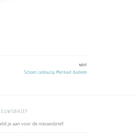
NEXT
Next
Schoen cadeautip Mermaid diadeem
post:
IEUWSBRIEF
eld je aan voor de nieuwsbrief: